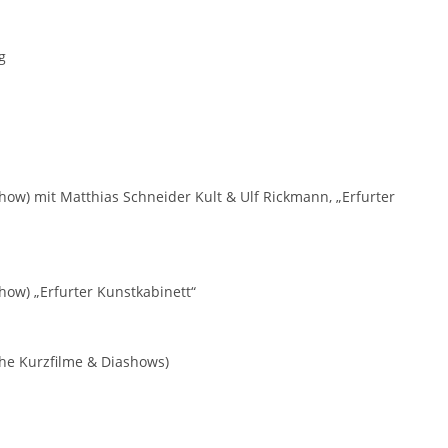
g
how) mit Matthias Schneider Kult & Ulf Rickmann, „Erfurter
how) „Erfurter Kunstkabinett“
sche Kurzfilme & Diashows)