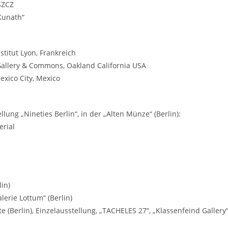
SZCZ
Kunath“
titut Lyon, Frankreich
 Gallery & Commons, Oakland California USA
exico City, Mexico
ung „Nineties Berlin“, in der „Alten Münze“ (Berlin):
erial
in)
lerie Lottum“ (Berlin)
te (Berlin), Einzelausstellung, „TACHELES 27“, „Klassenfeind Gallery